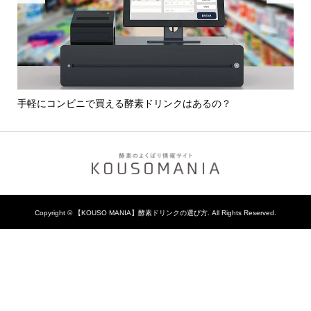
選び
手軽にコンビニで買える酵素ドリンクはあるの？
酵
Copyright ©
【KOUSO MANIA】酵素ドリンクの選び方. All Rights Reserved.