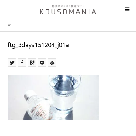
ftg_3days151204_j01a