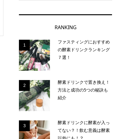
RANKING
ファスティングにおすすめ
1
の酵素ドリンクランキング
７選！
酵素ドリンクで置き換え！
2
方法と成功の5つの秘訣も
紹介
酵素ドリンクに酵素が入っ
3
てない？！飲む意義は酵素
以外にも！？