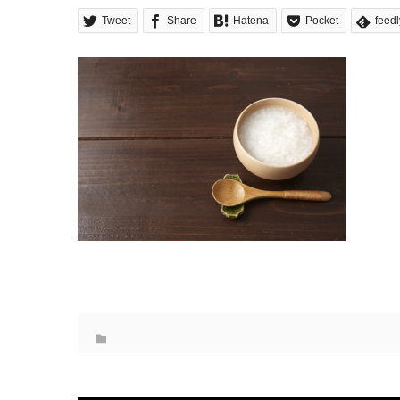
Tweet
Share
Hatena
Pocket
feedl