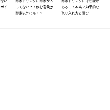
せない
酵素ドリンクに酵素が入
酵素ドリンクには効能が
善ポイ
ってない？！飲む意義は
あるって本当？効果的な
酵素以外にも！？
取り入れ方と選び...