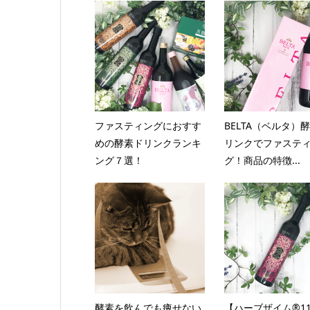
ファスティングにおすす
BELTA（ベルタ）
めの酵素ドリンクランキ
リンクでファステ
ング７選！
グ！商品の特徴...
酵素を飲んでも痩せない
【ハーブザイム®11