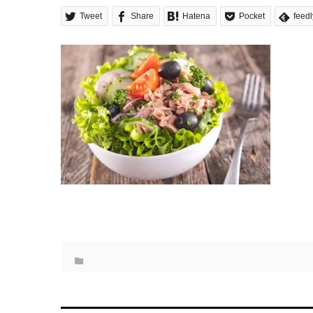
Tweet
Share
Hatena
Pocket
feedl