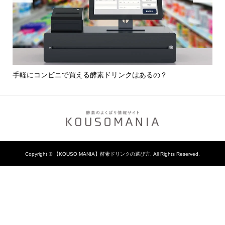
選び
手軽にコンビニで買える酵素ドリンクはあるの？
酵
Copyright ©
【KOUSO MANIA】酵素ドリンクの選び方. All Rights Reserved.