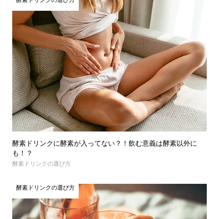
酵素ドリンクの選び方
酵素ドリンクに酵素が入ってない？！飲む意義は酵素以外に
も！？
酵素ドリンクの選び方
酵素ドリンクの選び方