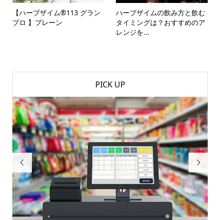
【ハーブザイム®113 グラン
ハーブザイムの飲み方と飲む
プロ 】プレーン
タイミングは？おすすめのア
レンジを...
PICK UP

