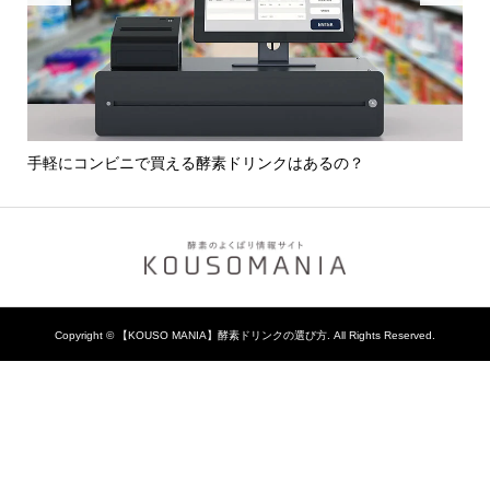
選び
手軽にコンビニで買える酵素ドリンクはあるの？
酵
Copyright ©
【KOUSO MANIA】酵素ドリンクの選び方. All Rights Reserved.