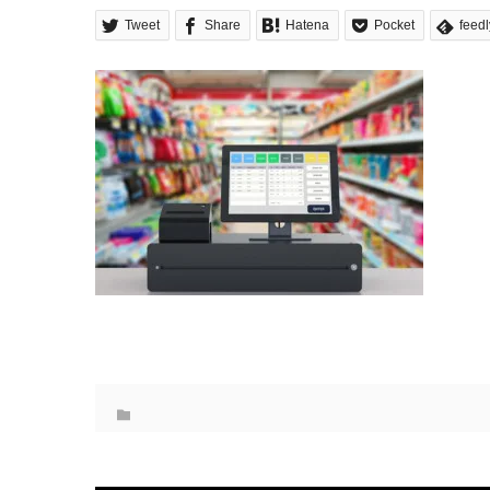
Tweet
Share
Hatena
Pocket
feedl