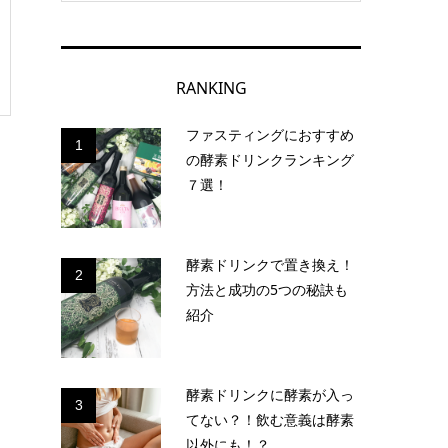
RANKING
ファスティングにおすすめ
1
の酵素ドリンクランキング
７選！
酵素ドリンクで置き換え！
2
方法と成功の5つの秘訣も
紹介
酵素ドリンクに酵素が入っ
3
てない？！飲む意義は酵素
以外にも！？