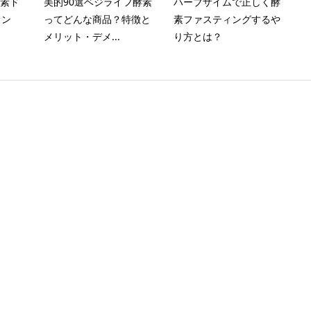
酵素ド
美的90選ベジライフ酵素
ハーブザイムで正しく酵
ィン
ってどんな商品？特徴と
素ファスティングするや
メリット・デメ...
り方とは？